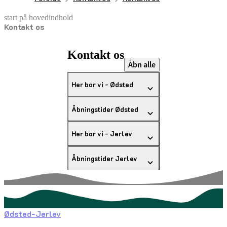
start på hovedindhold
Kontakt os
senest opdateret 13. august 2025
Kontakt os
Åbn alle
Her bor vi - Ødsted
Åbningstider Ødsted
Her bor vi - Jerlev
Åbningstider Jerlev
Ødsted-Jerlev