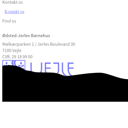
Kontakt os
Kontakt os
Find os
Ødsted-Jerlev Børnehus
Mølkærparken 1 / Jerlev Boulevard 30
7100 Vejle
CVR. 29 18 99 00
Tilgængelighedserklæring
Databeskyttelse
Kontrolrapport